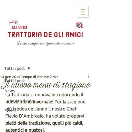
trattoria de gli amici
Le cose migliori si fanno in amicizia!
Iscriviti
Post
Tutti i post
14 gen 2019
Tempo di lettura: 2 min
Tutti i post
Il nuovo menu di stagione
News
La Trattoria si rinnova introducendo il 
Le nostre ricette
nuovo menu invernale
! Per la stagione 
più fredda dell’anno il nostro Chef 
Eventi
Flavio D’Ambrosio, ha voluto proporvi i 
piatti della tradizione, quelli più caldi, 
autentici e gustosi.