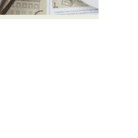
Il menu autunnale
della Trattoria
Ve l'avevamo già annunciato nei giorni
scorsi, in Trattoria è arrivato il menu della
stagione autunnale con tanti nuovi piatti
inediti....