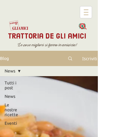
trattoria de gli amici
Le cose migliori si fanno in amicizia!
Iscriviti
Blog
News
Tutti i
post
News
Le
nostre
ricette
Eventi